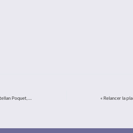
La Macif, représentée par Sabine Castellan Poquet, devient la nouvelle présidente d’EMERGENCE