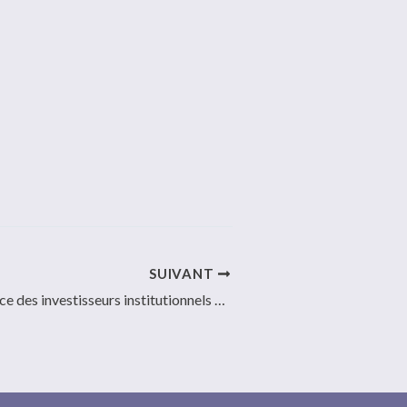
SUIVANT
« Relancer la place des investisseurs institutionnels dans le financement des entreprises de petite et moyenne capitalisation » : table ronde organisée par EMERGENCE