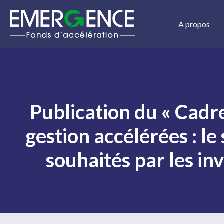
Aller
au
A propos
contenu
Publication du « Cadre
gestion accélérées : le
souhaités par les in